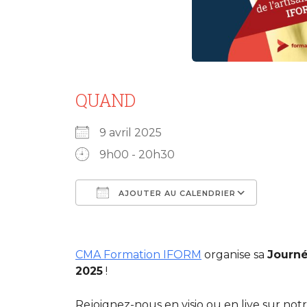
QUAND
9 avril 2025
9h00 - 20h30
AJOUTER AU CALENDRIER
Télécharger ICS
Calend
CMA Formation IFORM
organise sa
Journé
2025
!
Rejoignez-nous en visio ou en live sur no