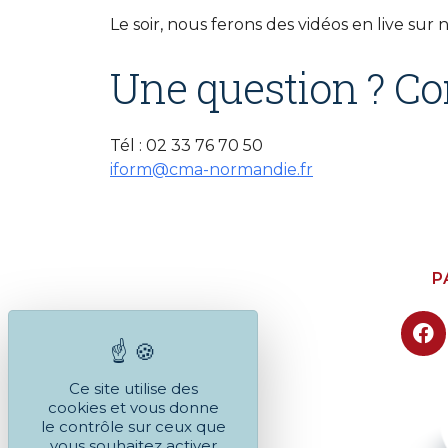
Le soir, nous ferons des vidéos en live sur 
Une question ? Co
Tél : 02 33 76 70 50
iform@cma-normandie.fr
P
Ce site utilise des
cookies et vous donne
le contrôle sur ceux que
vous souhaitez activer