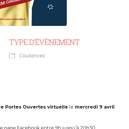
TYPE D’ÉVÈNEMENT
Coutances
rier Google
iCalendar
e Portes Ouvertes virtuelle
le
mercredi 9 avril
tre page Facebook entre 9h jusqu’à 20h30.