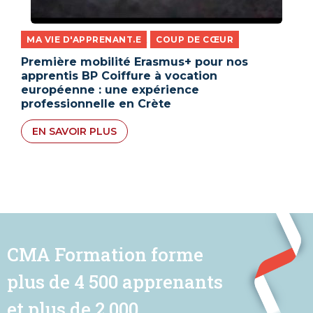
MA VIE D'APPRENANT.E
COUP DE CŒUR
,
Première mobilité Erasmus+ pour nos
apprentis BP Coiffure à vocation
européenne : une expérience
professionnelle en Crète
EN SAVOIR PLUS
CMA Formation forme
plus de 4 500 apprenants
et plus de 2 000