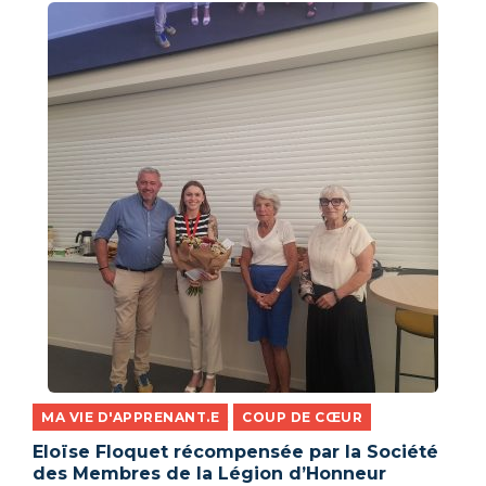
MA VIE D'APPRENANT.E
COUP DE CŒUR
,
Eloïse Floquet récompensée par la Société
des Membres de la Légion d’Honneur