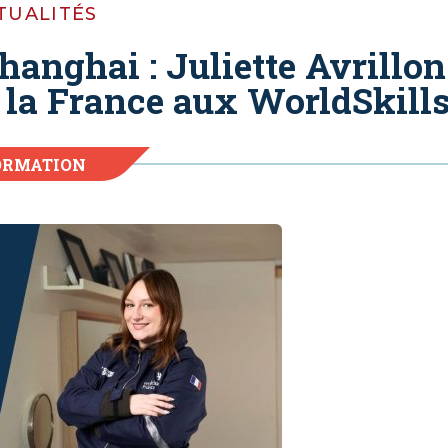
TUALITÉS
anghai : Juliette Avrillon
e la France aux WorldSkill
ORMATION