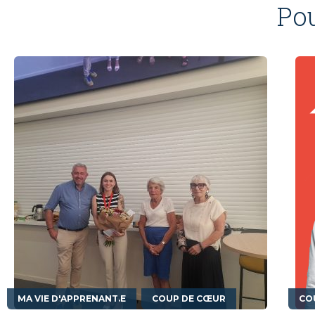
Po
,
MA VIE D'APPRENANT.E
COUP DE CŒUR
CO