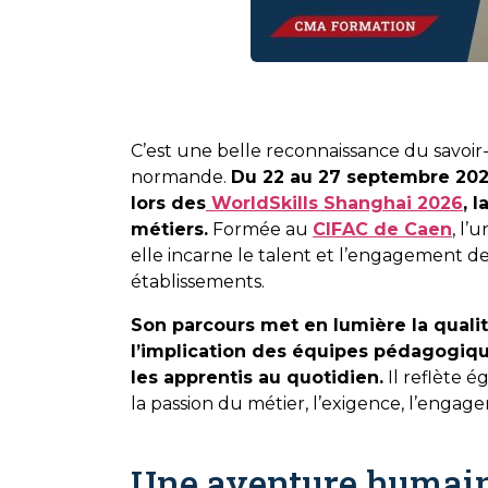
C’est une belle reconnaissance du savoir-f
normande.
Du 22 au 27 septembre 2026,
lors des
WorldSkills Shanghai 2026
, 
métiers.
Formée au
CIFAC de Caen
, l’
elle incarne le talent et l’engagement 
établissements.
Son parcours met en lumière la quali
l’implication des équipes pédagogiq
les apprentis au quotidien.
Il reflète é
la passion du métier, l’exigence, l’engag
Une aventure humaine