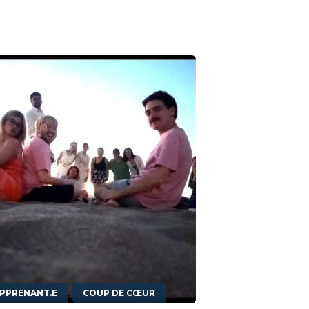
,
APPRENANT.E
COUP DE CŒUR