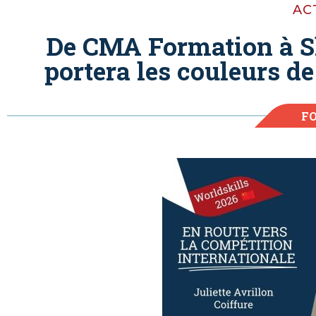
AC
De CMA Formation à Sh
portera les couleurs d
F