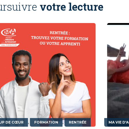
ursuivre
votre lecture
,
,
UP DE CŒUR
FORMATION
RENTRÉE
MA VIE D'