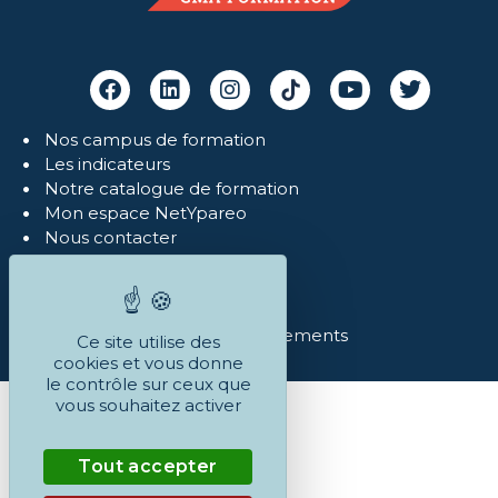
Nos campus de formation
Les indicateurs
Notre catalogue de formation
Mon espace NetYpareo
Nous contacter
Mentions légales
Politique de confidentialité
Réclamations
Conditions Générales et règlements
Ce site utilise des
cookies et vous donne
le contrôle sur ceux que
vous souhaitez activer
Tout accepter