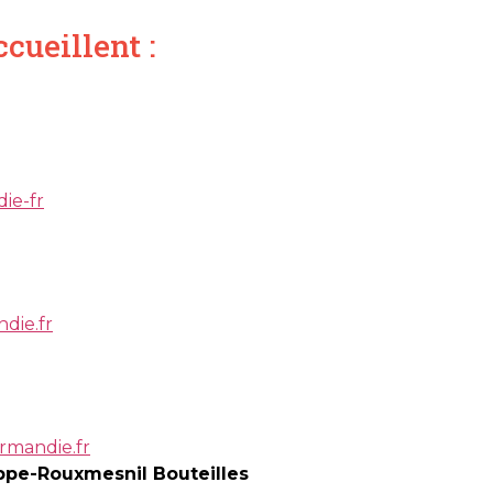
cueillent :
ie-fr
die.fr
mandie.fr
ppe-Rouxmesnil Bouteilles