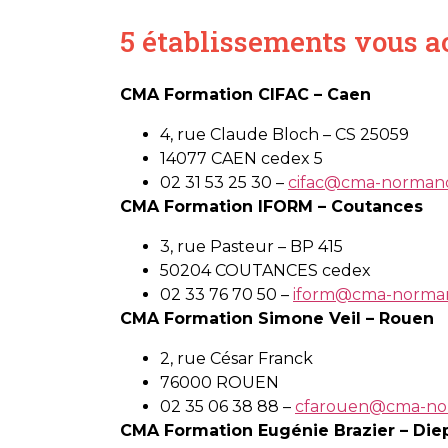
5 établissements vous ac
CMA Formation CIFAC – Caen
4, rue Claude Bloch – CS 25059
14077 CAEN cedex 5
02 31 53 25 30 –
cifac@cma-normand
CMA Formation IFORM – Coutances
3, rue Pasteur – BP 415
50204 COUTANCES cedex
02 33 76 70 50 –
iform@cma-norman
CMA Formation Simone Veil – Rouen
2, rue César Franck
76000 ROUEN
02 35 06 38 88 –
cfarouen@cma-nor
CMA Formation Eugénie Brazier – Die