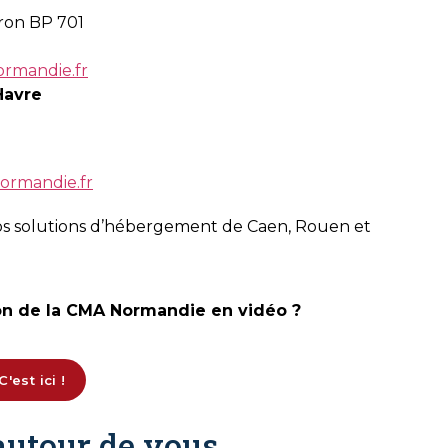
rron BP 701
rmandie.fr
Havre
ormandie.fr
r nos solutions d’hébergement de Caen, Rouen et
ion de la CMA Normandie en vidéo ?
C'est ici !
autour de vous