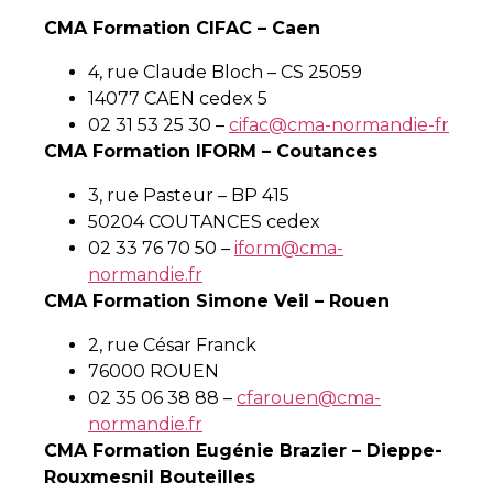
CMA Formation CIFAC – Caen
4, rue Claude Bloch – CS 25059
14077 CAEN cedex 5
02 31 53 25 30 –
cifac@cma-normandie-fr
CMA Formation IFORM – Coutances
3, rue Pasteur – BP 415
50204 COUTANCES cedex
02 33 76 70 50 –
iform@cma-
normandie.fr
CMA Formation Simone Veil – Rouen
2, rue César Franck
76000 ROUEN
02 35 06 38 88 –
cfarouen@cma-
normandie.fr
CMA Formation Eugénie Brazier – Dieppe-
Rouxmesnil Bouteilles