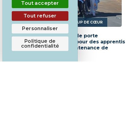
Tout accepter
Tout refuser
,
MA VIE D'APPRENANT.E
COUP DE CŒUR
Personnaliser
Semaine d’immersion sur le porte
Politique de
hélicoptère « Le Mistral » pour des apprentis
confidentialité
en boulangerie et en maintenance de
véhicules.
EN SAVOIR PLUS