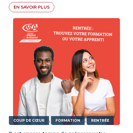
EN SAVOIR PLUS
,
,
COUP DE CŒUR
FORMATION
RENTRÉE