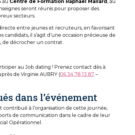
6
au
Centre de Formation Raphaël Mallard
, au
 enseignes seront réunis pour proposer des
reux secteurs.
directe entre jeunes et recruteurs, en favorisant
s candidats, il s’agit d’une occasion précieuse de
s, de décrocher un contrat.
rticiper au Job dating ! Prenez contact dès à
auprès de Virginie AUBRY (
06 34 78 13 87
–
ués dans l’événement
contribué à l’organisation de cette journée,
ports de communication dans le cadre de leur
al Opérationnel.