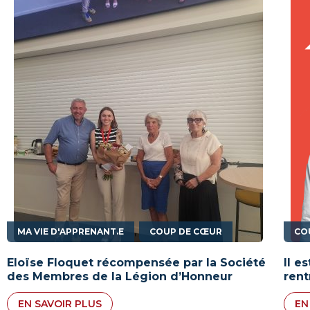
,
MA VIE D'APPRENANT.E
COUP DE CŒUR
CO
Eloïse Floquet récompensée par la Société
Il e
des Membres de la Légion d’Honneur
rent
EN SAVOIR PLUS
EN