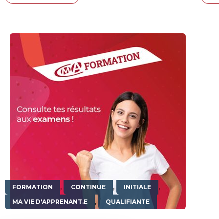
,
,
,
FORMATION
CONTINUE
INITIALE
,
MA VIE D'APPRENANT.E
QUALIFIANTE