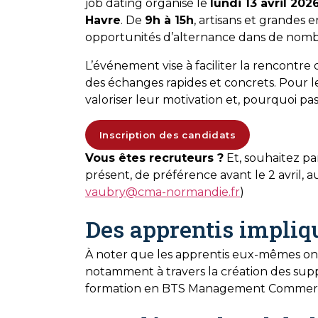
job dating organisé le
lundi 13 avril 202
Havre
. De
9h à 15h
, artisans et grandes
opportunités d’alternance dans de nomb
L’événement vise à faciliter la rencontre 
des échanges rapides et concrets. Pour le
valoriser leur motivation et, pourquoi pa
Inscription des candidats
Vous êtes recruteurs ?
Et, souhaitez pa
présent, de préférence avant le 2 avril, 
vaubry@cma-normandie.fr
)
Des apprentis impliq
À noter que les apprentis eux-mêmes ont 
notamment à travers la création des sup
formation en BTS Management Commerci