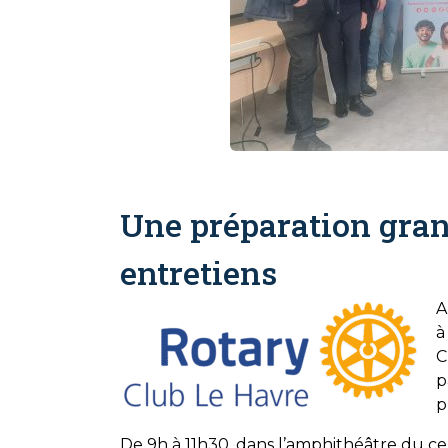
Une préparation gra
entretiens
A
à
C
p
p
De 9h à 11h30, dans l’amphithéâtre du cen