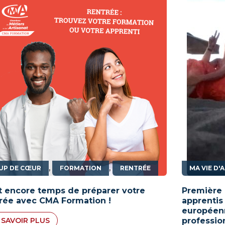
,
,
UP DE CŒUR
FORMATION
RENTRÉE
MA VIE D'
st encore temps de préparer votre
Première 
rée avec CMA Formation !
apprentis
européenn
 SAVOIR PLUS
professio