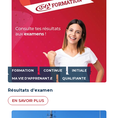
,
,
,
FORMATION
CONTINUE
INITIALE
,
MA VIE D'APPRENANT.E
QUALIFIANTE
Résultats d’examen
EN SAVOIR PLUS