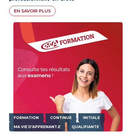
EN SAVOIR PLUS
,
,
,
FORMATION
CONTINUE
INITIALE
,
MA VIE D'APPRENANT.E
QUALIFIANTE