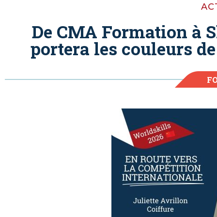
AC
De CMA Formation à Sh
portera les couleurs d
F