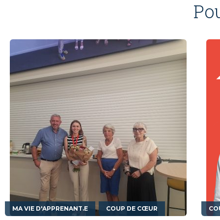
Po
,
MA VIE D'APPRENANT.E
COUP DE CŒUR
CO