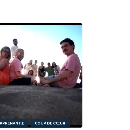
,
APPRENANT.E
COUP DE CŒUR