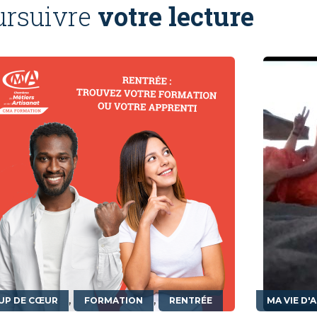
ursuivre
votre lecture
,
,
UP DE CŒUR
FORMATION
RENTRÉE
MA VIE D'