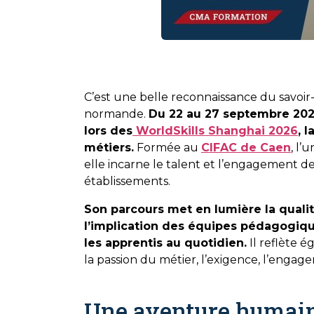
C’est une belle reconnaissance du savoir-f
normande.
Du 22 au 27 septembre 2026,
lors des
WorldSkills Shanghai 2026
, 
métiers.
Formée au
CIFAC de Caen
, l’
elle incarne le talent et l’engagement 
établissements.
Son parcours met en lumière la quali
l’implication des équipes pédagogiq
les apprentis au quotidien.
Il reflète é
la passion du métier, l’exigence, l’engag
Une aventure humaine