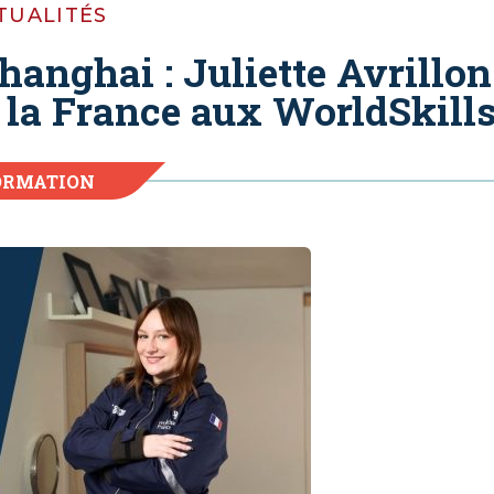
TUALITÉS
anghai : Juliette Avrillon
e la France aux WorldSkill
ORMATION