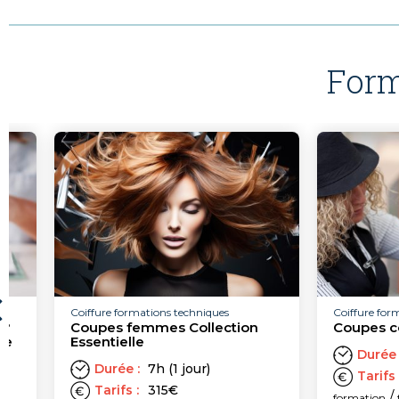
Form
Coiffure formations techniques
Coiffure formations
Coupes femmes Collection
Coupes courtes
Essentielle
Durée :
7h (
Durée :
7h (1 jour)
Tarifs :
315
Tarifs :
315
€
/
formation
techni