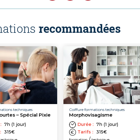
ations
recommandées
 techniques
Coiffure formations techniques
 – Spécial Pixie
Morphovisagisme
1 jour)
Durée :
7h (1 jour)
€
Tarifs :
315
€
/
que
formation
technique