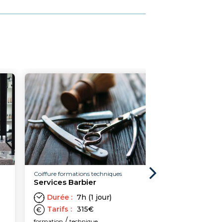
Coiffure formations techniques
Coiffure formations t
Services Barbier
Burst Fade 3 en 
Durée :
7h (1 jour)
Durée :
7h (1 
Tarifs :
315
€
Tarifs :
315
€
/
/
formation
technique
formation
techniqu