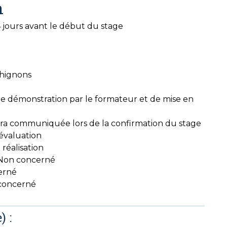
n
14 jours avant le début du stage
chignons
e démonstration par le formateur et de mise en
 sera communiquée lors de la confirmation du stage
évaluation
 réalisation
on concerné
erné
concerné
) :