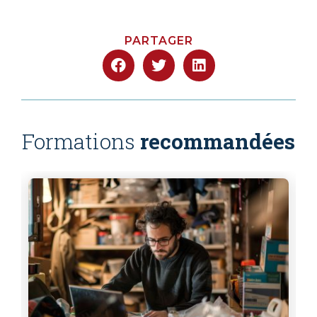
PARTAGER
Formations
recommandées
Numérique
Créer votre site internet – Parcours
réussite
Durée :
39h (4h en e-formation et 5
jours en présentiel)
Tarifs :
1 092
€
Consulter les dates et lieux