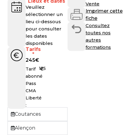
Lieux et dates
Vente
Veuillez
Imprimer cette
sélectionner un
fiche
lieu ci-dessous
Consultez
pour consulter
toutes nos
les dates
autres
disponibles
formations
Tarifs
*
245
€
175
€
Tarif
abonné
Pass
CMA
Liberté
:
Coutances
Alençon