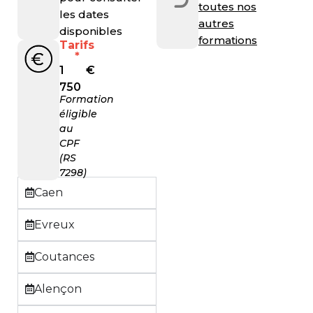
toutes nos
les dates
autres
disponibles
formations
Tarifs
*
1
€
750
Formation
éligible
au
CPF
(RS
7298)
Caen
Evreux
Coutances
Alençon