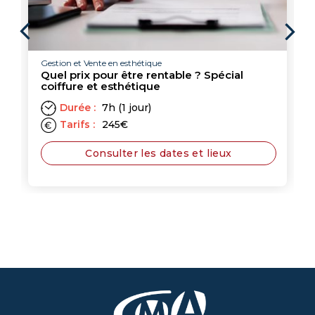
Con
ion et Vente en esthétique
l prix pour être rentable ? Spécial
ffure et esthétique
Durée :
7h (1 jour)
Tarifs :
245
€
Consulter les dates et lieux