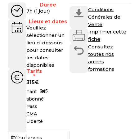
Durée
Conditions
7h (1 jour)
Générales de
Lieux et dates
Vente
Veuillez
Imprimer cette
sélectionner un
fiche
lieu ci-dessous
Consultez
pour consulter
toutes nos
les dates
autres
disponibles
formations
Tarifs
*
315
€
245
€
Tarif
abonné
Pass
CMA
Liberté
:
Coutances