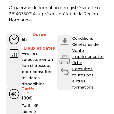
Organisme de formation enregistré sous le n°
28140350314 auprès du préfet de la Région
Normandie
Durée
Conditions
6h
Générales de
Lieux et dates
Vente
Veuillez
Imprimer cette
sélectionner un
fiche
lieu ci-dessous
Consultez
pour consulter
toutes nos
les dates
autres
disponibles
formations
Tarifs
*
180
€
150
€
Tarif
abonné