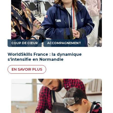
,
COUP DE CŒUR
ACCOMPAGNEMENT
WorldSkills France : la dynamique
s’intensifie en Normandie
EN SAVOIR PLUS