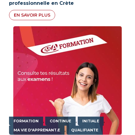
professionnelle en Crète
EN SAVOIR PLUS
,
,
,
FORMATION
CONTINUE
INITIALE
,
MA VIE D'APPRENANT.E
QUALIFIANTE