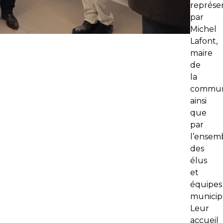
représe
par
Michel
Lafont,
maire
de
la
commun
ainsi
que
par
l’ensem
des
élus
et
équipes
municipa
Leur
accueil