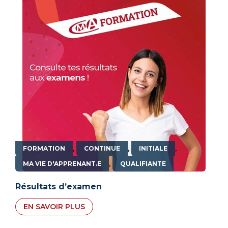
,
,
,
FORMATION
CONTINUE
INITIALE
,
MA VIE D'APPRENANT.E
QUALIFIANTE
Résultats d’examen
EN SAVOIR PLUS