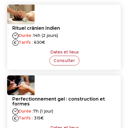
Rituel crânien Indien
Durée :
14h (2 jours)
Tarifs :
630
€
Dates et lieux
Consulter
Perfectionnement gel : construction et
formes
Durée :
7h (1 jour)
Tarifs :
315
€
Dates et lieux