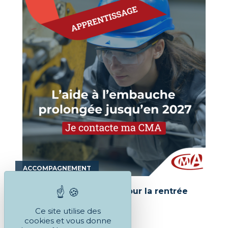
ACCOMPAGNEMENT
Recruter votre apprenti pour la rentrée
2026-2027 !
Ce site utilise des
cookies et vous donne
EN SAVOIR PLUS