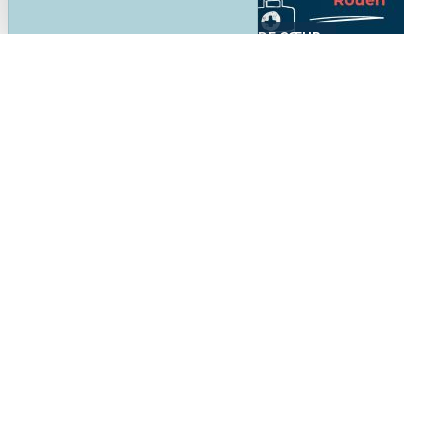
,
ACCOMPAGNEMENT
COUP DE CŒUR
Journée Portes Ouvertes samedi 14 mars
pour s’inscrire à l’une de nos formations
dans l’artisanat
EN SAVOIR PLUS