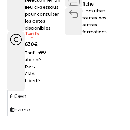
sélectionner un
fiche
lieu ci-dessous
Consultez
pour consulter
toutes nos
les dates
autres
disponibles
formations
Tarifs
*
630
€
490
€
Tarif
abonné
Pass
CMA
Liberté
:
Caen
Evreux