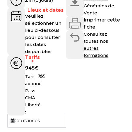
21h (3 jours)
Générales de
Lieux et dates
Vente
Veuillez
Imprimer cette
sélectionner un
fiche
lieu ci-dessous
Consultez
pour consulter
toutes nos
les dates
autres
disponibles
formations
Tarifs
*
945
€
735
€
Tarif
abonné
Pass
CMA
Liberté
:
Coutances