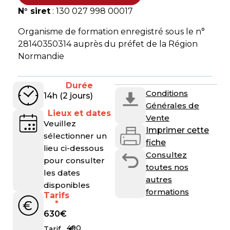
N° siret
: 130 027 998 00017
Organisme de formation enregistré sous le n°
28140350314 auprès du préfet de la Région
Normandie
Durée
Conditions
14h (2 jours)
Générales de
Lieux et dates
Vente
Veuillez
Imprimer cette
sélectionner un
fiche
lieu ci-dessous
Consultez
pour consulter
toutes nos
les dates
autres
disponibles
formations
Tarifs
*
630
€
490
€
Tarif