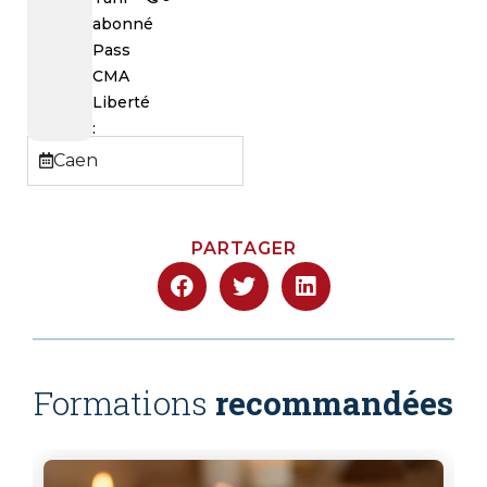
abonné
Pass
CMA
Liberté
:
Caen
PARTAGER
Formations
recommandées