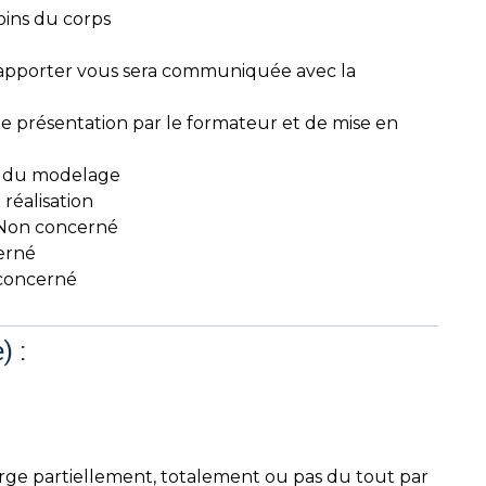
oins du corps
 à apporter vous sera communiquée avec la
e présentation par le formateur et de mise en
e du modelage
 réalisation
on concerné
erné
concerné
) :
arge partiellement, totalement ou pas du tout par