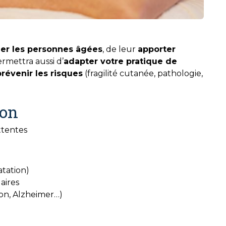
r les personnes âgées
, de leur
apporter
ermettra aussi d’
adapter votre pratique de
prévenir les risques
(fragilité cutanée, pathologie,
ion
ttentes
atation)
aires
son, Alzheimer…)