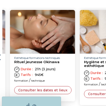
Esthétique formations techniques
Esthétique formatio
Rituel jeunesse Okinawa
Hygiène et salu
esthétique
Durée :
21h (3 jours)
Durée :
21h 
Tarifs :
945
€
Tarifs :
945
/
formation
technique
/
formation
techni
Consulter les dates et lieux
Consulter les