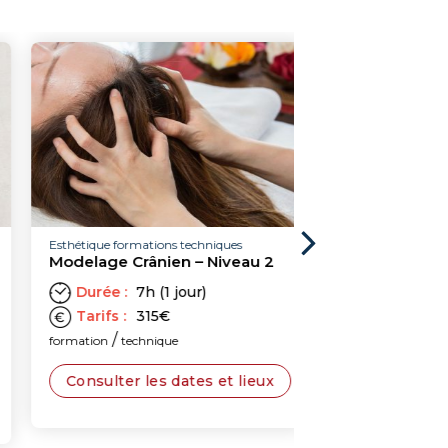
Esthétique formations techniques
Esthétique formation
Modelage Crânien – Niveau 2
Rituel japonais 
Durée :
7h (1 jour)
Durée :
14h (
Tarifs :
315
€
Tarifs :
630
€
/
/
formation
technique
formation
techniqu
Consulter les dates et lieux
Consulter les 