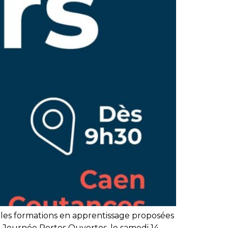
ir les formations en apprentissage proposées
a Journée Portes Ouvertes, le samedi 14