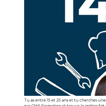
Tu as entre 15 et 25 ans et tu cherches une
par CMA Formation et trouve le métier fait