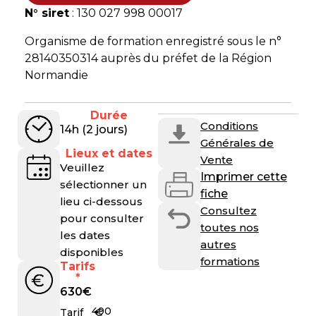
N° siret
: 130 027 998 00017
Organisme de formation enregistré sous le n°
28140350314 auprès du préfet de la Région
Normandie
Durée
Conditions
14h (2 jours)
Générales de
Lieux et dates
Vente
Veuillez
Imprimer cette
sélectionner un
fiche
lieu ci-dessous
Consultez
pour consulter
toutes nos
les dates
autres
disponibles
formations
Tarifs
*
630
€
490
€
Tarif