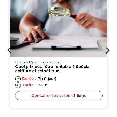
Esthétique formations techni
Rituel jeunesse Okina
Durée :
21h (3 jours)
Tarifs :
945
€
/
formation
technique
Consulter les 
 esthétique
être rentable ? Spécial
thétique
1 jour)
€
ter les dates et lieux