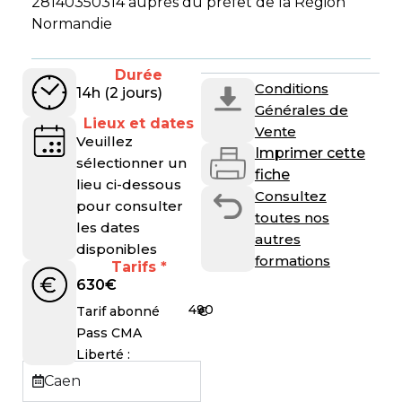
28140350314 auprès du préfet de la Région
Normandie
Durée
Conditions
14h (2 jours)
Générales de
Lieux et dates
Vente
Veuillez
Imprimer cette
sélectionner un
fiche
lieu ci-dessous
Consultez
pour consulter
toutes nos
les dates
autres
disponibles
formations
Tarifs *
630
€
490
€
Tarif abonné
Pass CMA
Liberté :
Caen