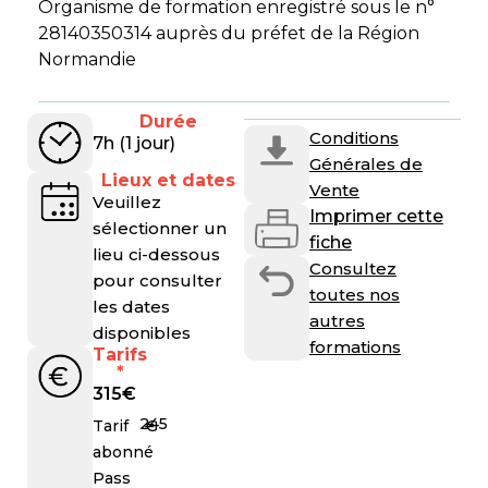
Organisme de formation enregistré sous le n°
28140350314 auprès du préfet de la Région
Normandie
Durée
Conditions
7h (1 jour)
Générales de
Lieux et dates
Vente
Veuillez
Imprimer cette
sélectionner un
fiche
lieu ci-dessous
Consultez
pour consulter
toutes nos
les dates
autres
disponibles
formations
Tarifs
*
315
€
245
€
Tarif
abonné
Pass