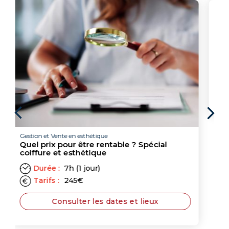
Esthétique formations techniques
Rituel jeunesse Okinawa
Durée :
21h (3 jours)
Tarifs :
945
€
/
formation
technique
Consulter les dates et lieux