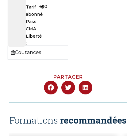
490
€
Tarif
abonné
Pass
CMA
Liberté
:
Coutances
PARTAGER
Formations
recommandées