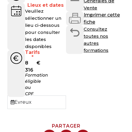
Générales de
Lieux et dates
Vente
Veuillez
Imprimer cette
sélectionner un
fiche
lieu ci-dessous
Consultez
pour consulter
toutes nos
les dates
autres
disponibles
formations
Tarifs
*
8
€
316
Formation
éligible
au
CPF
Evreux
PARTAGER