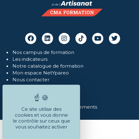
Nos campus de formation
Les indicateurs
Notre catalogue de formation
Mon espace NetYpareo
Nous contacter
Mentions légales
Politique de confidentialité
Réclamations
Conditions Générales et règlements
Ce site utilise des
cookies et vous donne
le contrôle sur ceux que
vous souhaitez activer