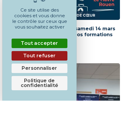
Ce site utilise des
,
cookies et vous donne
ACCOMPAGNEMENT
COUP DE CŒUR
le contrôle sur ceux que
vous souhaitez activer
Journée Portes Ouvertes samedi 14 mars
pour s’inscrire à l’une de nos formations
dans l’artisanat
Tout accepter
EN SAVOIR PLUS
Tout refuser
Personnaliser
Politique de
confidentialité