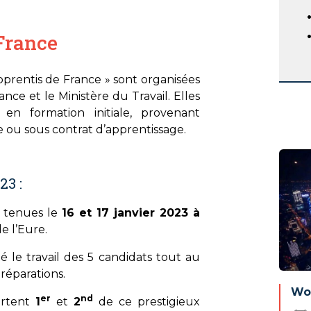
France
pprentis de France » sont organisées
nce et le Ministère du Travail. Elles
, en formation initiale, provenant
re ou sous contrat d’apprentissage.
23 :
t tenues le
16 et 17 janvier 2023 à
e l’Eure.
é le travail des 5 candidats tout au
réparations.
Wor
er
nd
ortent
1
et
2
de ce prestigieux