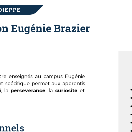
DIEPPE
n Eugénie Brazier
r-être enseignés au campus Eugénie
 spécifique permet aux apprentis
i
, la
persévérance
, la
curiosité
et
onnels