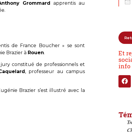
Anthony Grommard
apprentis au
e.
Ret
entis de France Boucher » se sont
Et r
e Brazier à
Rouen
.
soci
jury constitué de professionnels et
info
Caquelard
, professeur au campus
énie Brazier s’est illustré avec la
Tém
Très accueillant et respectueux
Très accueill
Cherche vra