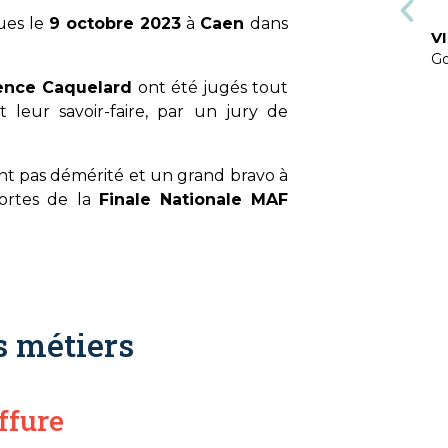
Jessica B.
ues le
9 octobre 2023
à
Caen
dans
Google
VIrginie M.
Google
nce Caquelard
ont été jugés tout
leur savoir-faire, par un jury de
’ont pas démérité et un grand bravo à
portes de la
Finale Nationale MAF
s métiers
ffure